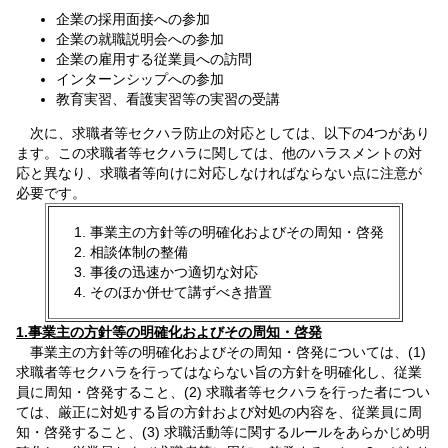
企業の採用面接への参加
企業の就職説明会への参加
企業の雇用する従業員への訪問
インターンシップへの参加
教育実習、看護実習等の実習の受講
次に、求職者等セクハラ防止の対応としては、以下の4つがあり
ます。この求職者等セクハラに関しては、他のハラスメントの対
応と異なり、求職者等向けに対応しなければならない点に注意が
必要です。
事業主の方針等の明確化およびその周知・啓発
相談体制の整備
事後の迅速かつ適切な対応
そのほか併せて講ずべき措置
1.事業主の方針等の明確化およびその周知・啓発
事業主の方針等の明確化およびその周知・啓発については、(1)
求職者等セクハラを行ってはならない旨の方針を明確化し、従業
員に周知・啓発すること、(2) 求職者等セクハラを行った者につい
ては、厳正に対処する旨の方針および対処の内容を、従業員に周
知・啓発すること、(3) 求職活動等に関するルールをあらかじめ明