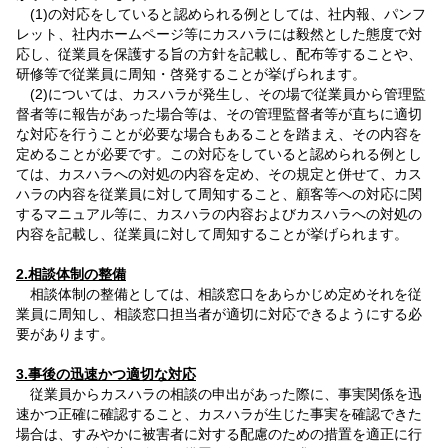
(1)の対応をしていると認められる例としては、社内報、パンフ
レット、社内ホームページ等にカスハラには毅然とした態度で対
応し、従業員を保護する旨の方針を記載し、配布等することや、
研修等で従業員に周知・啓発することが挙げられます。
(2)については、カスハラが発生し、その場で従業員から管理監
督者等に報告があった場合等は、その管理監督者等が直ちに適切
な対応を行うことが必要な場合もあることを踏まえ、その内容を
定めることが必要です。この対応をしていると認められる例とし
ては、カスハラへの対処の内容を定め、その規定と併せて、カス
ハラの内容を従業員に対して周知すること、顧客等への対応に関
するマニュアル等に、カスハラの内容およびカスハラへの対処の
内容を記載し、従業員に対して周知することが挙げられます。
2.相談体制の整備
相談体制の整備としては、相談窓口をあらかじめ定めそれを従
業員に周知し、相談窓口担当者が適切に対応できるようにする必
要があります。
3.事後の迅速かつ適切な対応
従業員からカスハラの相談の申出があった際に、事実関係を迅
速かつ正確に確認すること、カスハラが生じた事実を確認できた
場合は、すみやかに被害者に対する配慮のための措置を適正に行