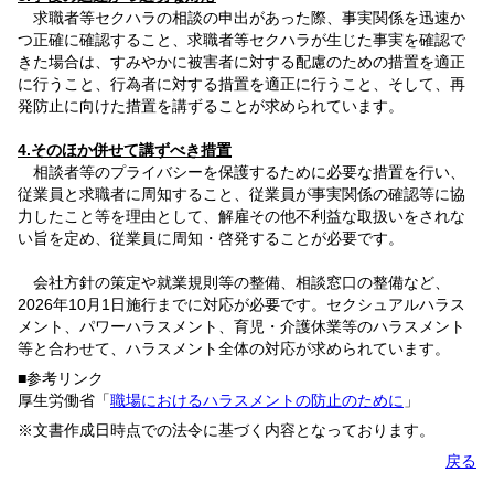
求職者等セクハラの相談の申出があった際、事実関係を迅速か
つ正確に確認すること、求職者等セクハラが生じた事実を確認で
きた場合は、すみやかに被害者に対する配慮のための措置を適正
に行うこと、行為者に対する措置を適正に行うこと、そして、再
発防止に向けた措置を講ずることが求められています。
4.そのほか併せて講ずべき措置
相談者等のプライバシーを保護するために必要な措置を行い、
従業員と求職者に周知すること、従業員が事実関係の確認等に協
力したこと等を理由として、解雇その他不利益な取扱いをされな
い旨を定め、従業員に周知・啓発することが必要です。
会社方針の策定や就業規則等の整備、相談窓口の整備など、
2026年10月1日施行までに対応が必要です。セクシュアルハラス
メント、パワーハラスメント、育児・介護休業等のハラスメント
等と合わせて、ハラスメント全体の対応が求められています。
■参考リンク
厚生労働省「
職場におけるハラスメントの防止のために
」
※文書作成日時点での法令に基づく内容となっております。
戻る