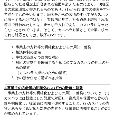
照らして社会通念上許容される範囲を超えたものにより、(3)従業
員の就業環境が害されるものであり、(1)から(3)までの要素をすべ
て満たすものをいいます。顧客等からの苦情のすべてがカスハラ
に該当するわけではなく、客観的に見て、社会通念上許容される
範囲で行われたものは、正当な申入れであり、カスハラには当た
らないとされています。そして、カスハラ対策として企業に求め
られる対応としては、以下の5つです。
事業主の方針等の明確化およびその周知・啓発
相談体制の整備
事後の迅速かつ適切な対応
対応の実効性を確保するために必要なカスハラの抑止のた
めの措置
（カスハラの抑止のための措置）
そのほか併せて講ずべき措置
1.事業主の方針等の明確化およびその周知・啓発
事業主の方針等の明確化およびその周知・啓発については、(1)
カスハラには毅然とした態度で対応し、従業員を保護する旨の方
針を明確化し、従業員に周知・啓発することと、(2)カスハラの内
容とあらかじめ定めた対処の内容を、従業員に周知することの2つ
が求められています。