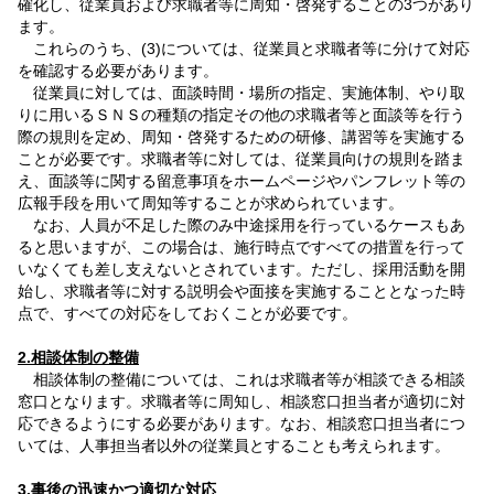
確化し、従業員および求職者等に周知・啓発することの3つがあり
ます。
これらのうち、(3)については、従業員と求職者等に分けて対応
を確認する必要があります。
従業員に対しては、面談時間・場所の指定、実施体制、やり取
りに用いるＳＮＳの種類の指定その他の求職者等と面談等を行う
際の規則を定め、周知・啓発するための研修、講習等を実施する
ことが必要です。求職者等に対しては、従業員向けの規則を踏ま
え、面談等に関する留意事項をホームページやパンフレット等の
広報手段を用いて周知等することが求められています。
なお、人員が不足した際のみ中途採用を行っているケースもあ
ると思いますが、この場合は、施行時点ですべての措置を行って
いなくても差し支えないとされています。ただし、採用活動を開
始し、求職者等に対する説明会や面接を実施することとなった時
点で、すべての対応をしておくことが必要です。
2.相談体制の整備
相談体制の整備については、これは求職者等が相談できる相談
窓口となります。求職者等に周知し、相談窓口担当者が適切に対
応できるようにする必要があります。なお、相談窓口担当者につ
いては、人事担当者以外の従業員とすることも考えられます。
3.事後の迅速かつ適切な対応