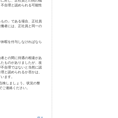
者に対し、正社員との間の職
、不合理と認められる可能性
もの」である場合、正社員
労働者には、正社員と同一の
休暇を付与しなければなら
者との間に待遇の相違があ
れたものがありましたが、改
が不合理ではないと当然に認
合理と認められるか否かは、
ています。
点検しましょう。状況の整
でご連絡ください。