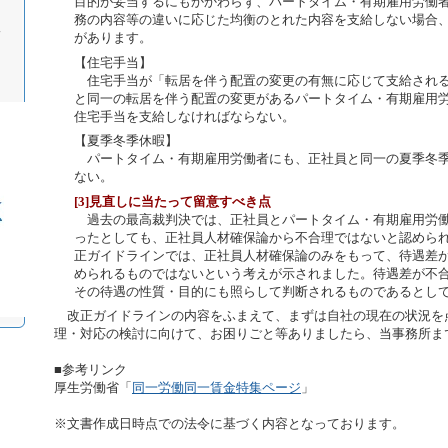
目的が妥当するにもかかわらず、パートタイム・有期雇用労働
務の内容等の違いに応じた均衡のとれた内容を支給しない場合
ィ
があります。
【住宅手当】
住宅手当が「転居を伴う配置の変更の有無に応じて支給される
と同一の転居を伴う配置の変更があるパートタイム・有期雇用
住宅手当を支給しなければならない。
【夏季冬季休暇】
パートタイム・有期雇用労働者にも、正社員と同一の夏季冬季
ない。
[3]見直しに当たって留意すべき点
過去の最高裁判決では、正社員とパートタイム・有期雇用労働
ったとしても、正社員人材確保論から不合理ではないと認めら
正ガイドラインでは、正社員人材確保論のみをもって、待遇差
められるものではないという考えが示されました。待遇差が不
その待遇の性質・目的にも照らして判断されるものであるとし
改正ガイドラインの内容をふまえて、まずは自社の現在の状況を
理・対応の検討に向けて、お困りごと等ありましたら、当事務所ま
■参考リンク
厚生労働省「
同一労働同一賃金特集ページ
」
※文書作成日時点での法令に基づく内容となっております。