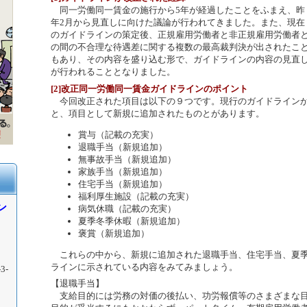
同一労働同一賃金の施行から5年が経過したことをふまえ、昨
年2月から見直しに向けた議論が行われてきました。また、現在
のガイドラインの策定後、正規雇用労働者と非正規雇用労働者
の間の不合理な待遇差に関する複数の最高裁判決が出されたこ
もあり、その内容を盛り込む形で、ガイドラインの内容の見直
が行われることとなりました。
[2]改正同一労働同一賃金ガイドラインのポイント
今回改正された項目は以下の９つです。現行のガイドラインか
と、項目として新規に追加されたものとがあります。
賞与（記載の充実）
退職手当（新規追加）
無事故手当（新規追加）
家族手当（新規追加）
住宅手当（新規追加）
福利厚生施設（記載の充実）
ン
病気休職（記載の充実）
夏季冬季休暇（新規追加）
褒賞（新規追加）
これらの中から、新規に追加された退職手当、住宅手当、夏季
ラインに示されている内容をみてみましょう。
3-
【退職手当】
支給目的には労務の対価の後払い、功労報償等のさまざまな目