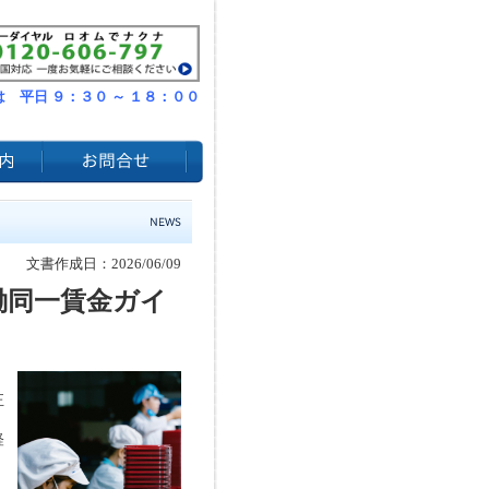
 平日 ９：３０ ～ １８：００
文書作成日：2026/06/09
働同一賃金ガイ
正
経