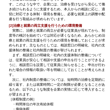
す。このような中で、企業には、治療を受けながら安心して働
き続けられるように支援するため、本人からの相談に応じ、適
切に対応できる体制・環境を整備し、必要な就業上の調整や配
慮を行う取組みが求められています。
[2]治療と就業の両立支援を行うための環境整備
実際に、治療と就業の両立が必要な従業員が現れてから、制
度等の検討を始めていては対応が遅くなるため、あらかじめ治
療と就業の両立支援を行うための環境を整備しておくことが求
められます。主なものとしては、相談窓口の明確化、社内の支
援体制の整備と社内制度の整備が挙げられます。
まず、相談窓口の明確化・社内の支援体制の整備について
は、従業員が安心して相談や支援の申出を行うことができるよ
うに、相談窓口を設置して従業員に知らせること、申出が行わ
れた場合の情報の取扱い等を明確にしておくことが考えられま
す。
次に、社内制度の整備については、短時間の治療を定期的に
繰り返す、または就業時間に一定の制限が必要となることがあ
るため、以下のような制度を企業の実情に応じて導入すること
が望まれます。
［休暇制度の例］
・時間単位の年次有給休暇
・傷病休暇