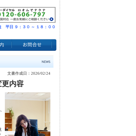
 平日 ９：３０ ～ １８：００
文書作成日：2026/02/24
変更内容
か
就
管