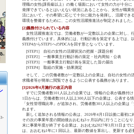
理職の女性(課長級以上）の働く場面において女性の力が十分に
発揮できているとはいえない状況にあることから、女性が職業
活において、その希望に応じて十分に能力を発揮し、活躍でき
環境を整備するために、この女性活躍推進法が制定されました
[2]義務付けられている内容
女性活躍推進法では、労働者数が一定数以上の企業に対し、行
義務付けています。具体的には、行動計画を策定する上では、以下
STEP4からSTEP1へのPDCAを回す形となっています。
[STEP1] 自社の女性の活躍状況の把握・課題分析
[STEP2] 一般事業主行動計画の策定・社内周知・公表
[STEP3] 一般事業主行動計画を策定した旨の届出
[STEP4] 取組の実施・効果測定
そして、この労働者数が一定数以上の企業は、自社の女性の活
求職者等が簡単に閲覧できるように公表する義務があります。
[3]2026年4月施行の改正内容
ン
すでに労働者数101人以上の企業では、情報の公表が義務付けられ
1日からは、労働者数101人以上300人以下の企業は、公表する
「女性管理職比率」が追加され、労働者数301人以上の企業は
れます。
新しく追加される情報の公表は、2026年4月1日以後に最初に
3-
その次の事業年度の開始後おおむね3ヶ月以内に行うことになります
末に事業年度が終了する企業は、おおむね2027年3月31日まで
は、おおむね1年に1 回以上、最新の数値を算出し、更新する必