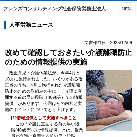
フレンズコンサルティング社会保険労務士法人
MENU
人事労務ニュース
文書作成日：2025/12/09
改めて確認しておきたい介護離職防止
のための情報提供の実施
改正育児・介護休業法が、今年4月と
10月に施行されました。いくつかある改
正点のうち、4月に施行された介護離職
防止のための取組みの中に、「介護に直
面する前の早い段階（40歳等）での情報
提供」があります。今回はその内容と実
施のポイントについてとり上げます。
[1]情報提供として実施すべきこと
この「介護に直面する前の早い段
階(40歳等)での情報提供」とは、従業
員が介護に直面する前の早い段階