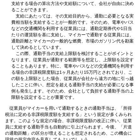
支給する場合の算出方法や支給額について、会社が自由に決め
ることができます。
支給にあたっては、その支給目的から、通勤に必要となる実
費相当額を支給することが一般的です。そのため、電車やバス
などの交通機関を利用する従業員には、通勤定期券代や1日当
たりの運賃額を基に支給し、マイカーで通勤する従業員には、
通勤距離とマイカーの一般的な燃費、市場のガソリン代を勘案
して決めるとしています。
この際、通勤手当の支給上限額を検討することがポイントと
なります。従業員が通勤する範囲等を想定し、上限額を設定す
ることもあります。特に、電車やバスなどの交通機関を利用す
る場合の非課税限度額は1ヶ月あたり15万円とされており、こ
の額を上限額とした場合、従業員が会社から遠方の地に引っ越
したことに伴い、想定を超える通勤手当の支給が必要になる事
例も発生します。そのため、会社として負担する通勤手当の上
限額を設定することが重要です。
従業員がマイカーを用いて通勤するときの通勤手当は、「所得
税法に定める非課税限度額を支給する」という規定が多くみられ
ます。このような規定の場合、非課税限度額の改正に伴い、従業
員に支給する通勤手当も自動的に引上げられます。今後、「片道
の通勤距離」の区分が増えることも想定されるため、この機会に
現状の規定内容を見直してもよいでしょう。