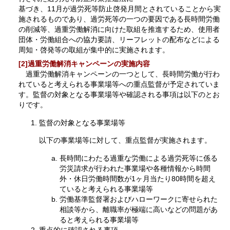
基づき、11月が過労死等防止啓発月間とされていることから実
施されるものであり、過労死等の一つの要因である長時間労働
の削減等、過重労働解消に向けた取組を推進するため、使用者
団体・労働組合への協力要請、リーフレットの配布などによる
周知・啓発等の取組が集中的に実施されます。
[2]過重労働解消キャンペーンの実施内容
過重労働解消キャンペーンの一つとして、長時間労働が行わ
れていると考えられる事業場等への重点監督が予定されていま
す。監督の対象となる事業場等や確認される事項は以下のとお
りです。
監督の対象となる事業場等
以下の事業場等に対して、重点監督が実施されます。
長時間にわたる過重な労働による過労死等に係る
労災請求が行われた事業場や各種情報から時間
外・休日労働時間数が1ヶ月当たり80時間を超え
ていると考えられる事業場等
労働基準監督署およびハローワークに寄せられた
相談等から、離職率が極端に高いなどの問題があ
ると考えられる事業場等
重点的に確認される事項