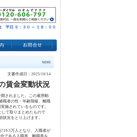
 平日 ９：３０ ～ １８：００
文書作成日：2025/10/14
の賃金変動状況
公開されました。この雇用動
離職者の性・年齢階級、離職
回実施されているものです。
計として取りまとめたもので
動状況をとり上げます。
719.5万人となり、入職者が
割合である入職率、離職率を