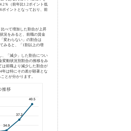
.2％（前年比1.2ポイント低
.6ポイントとなっており、前
比べて増加した割合が上昇
動状況をみると、前職の賃金
％、「変わらない」の割合は
みてみると、「1割以上の増
し、「減少」した割合につい
賃金変動状況別割合の推移をみ
けては前職より減少した割合が
24年は特にその差が顕著とな
ることが分かります。