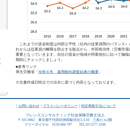
ィ
これまでの賃金制度は内部公平性（社内の従業員間のバランス）
れからは従業員の離職を防止する観点から、外部相当性（労働市場
重要となっていきます。自社の賃金が地域や同業他社に比べて極端
期的にチェックしましょう。
■参考リンク
厚生労働省「
令和６年 雇用動向調査結果の概要
」
※文書作成日時点での法令に基づく内容となっております。
｜
お問い合わせ
｜
プライバシーポリシー
｜
特定商取引法について
フレンズコンサルティング社会保険労務士法人
〒101-0062 東京都千代田区神田駿河台3-3-10 三島ビル2階
フリーダイヤル 0120-606-797 TEL.03-5577-3246