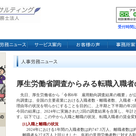
受付時間は
厚生労働省調査からみる転職入職者
先日、厚生労働省から「令和6年 雇用動向調査結果の概要」が
向調査は、全国の主要産業における入職者数・離職者数、入職者・
理由等の状況を明らかにすることを目的に、上半期と下半期の年2
今回の結果は、2024年に実施された2回の調査結果を合算し、年
す。以下では、この中から入職と離職の状況、転職入職者の賃金変
[1]入職と離職の状況
2024年における1年間の入職者数は約747.3万人、離職者数は約
離職者を27.8万人上回りました。年初の常用労働者数に対する